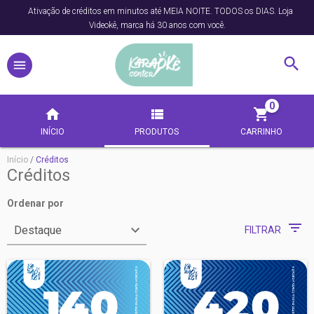
Ativação de créditos em minutos até MEIA NOITE. TODOS os DIAS. Loja
Videokê, marca há 30 anos com você.
0
INÍCIO
PRODUTOS
CARRINHO
Início
/
Créditos
Créditos
Ordenar por
FILTRAR