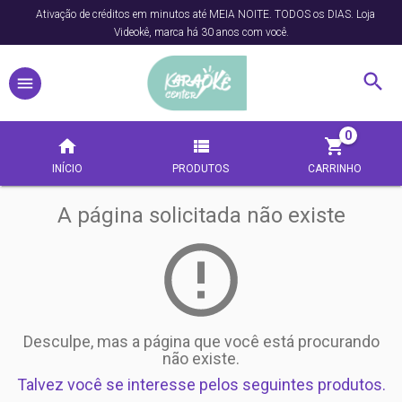
Ativação de créditos em minutos até MEIA NOITE. TODOS os DIAS. Loja
Videokê, marca há 30 anos com você.
0
INÍCIO
PRODUTOS
CARRINHO
A página solicitada não existe
Desculpe, mas a página que você está procurando
não existe.
Talvez você se interesse pelos seguintes produtos.